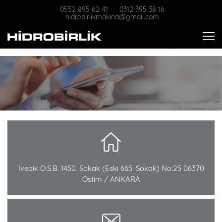
0552 895 62 41
0312 395 38 16
hidrobirlikmakina@gmail.com
İvedik O.S.B. 1450. Sokak (Eski 665. Sokak) No:25 06370
Ostim / ANKARA