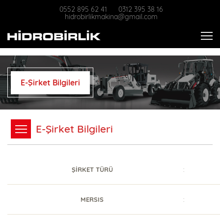
0552 895 62 41
0312 395 38 16
hidrobirlikmakina@gmail.com
E-Şirket Bilgileri
E-Şirket Bilgileri
ŞİRKET TÜRÜ
:
MERSIS
: