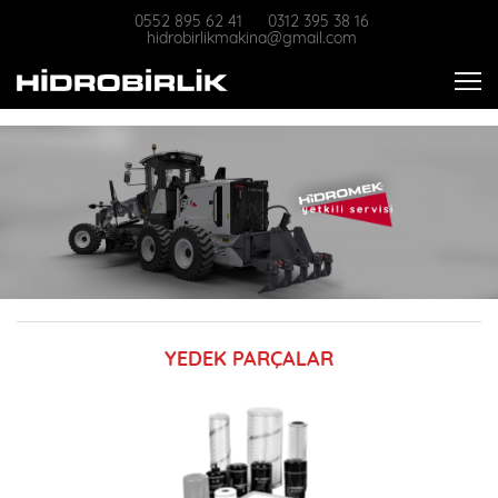
0552 895 62 41
0312 395 38 16
hidrobirlikmakina@gmail.com
YEDEK PARÇALAR